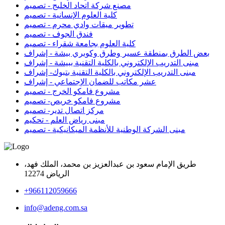
مصنع شركة اتحاد الخليج - تصميم
كلية العلوم الإنسانية - تصميم
تطوير ميقات وادي محرم - تصميم
فندق الجوف - تصميم
كلية العلوم بجامعة شقراء - تصميم
بعض الطرق بمنطقة عسير وطرق وكوبري بيشة - إشراف
مبنى التدريب الإلكتروني بالكلية التقنية ببيشة - إشراف
مبنى التدريب الإلكتروني بالكلية التقنية بتبوك- إشراف
عشر مكاتب للضمان الإجتماعي - إشراف
مشروع فامكو الخرج - تصميم
مشروع فامكو خريص- تصميم
مركز اتصال تدير- تصميم
مبنى رياض العلم - تحكيم
مبنى الشركة الوطنية للأنظمة الميكانيكية - تصميم
طريق الإمام سعود بن عبدالعزيز بن محمد، الملك فهد،
الرياض 12274
‎+966112059666
info@adeng.com.sa