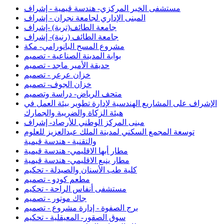
مستشفى الخبر المركزي- هندسة قيمية - إشراف
المبنى الإداري لجامعة نجران - إشراف
جامعة الطائف(تربة) -إشراف
جامعة الطائف (رنية)- إشراف
مشروع المسح البانورامي- مكة
بوابة المدينة الصناعية - تصميم
حديقة الأمير ماجد - تصميم
خزان عرعر - تصميم
خزان الجوف- تصميم
متحف الرياض- دراسة وتصميم
الإشراف على المشاريع الهندسية لإدارة تطوير بيئة العمل في
هيئة الزكاة والضريبة والجمارك
مبنى المركز الوطني للأرصاد- إشراف
توسعة المجمع السكني لمدينة الملك عبدالعزيز للعلوم
والتقنية - هندسة قيمية
مطار أبها الاقليمي- هندسة قيمية
مطار ينبع الاقليمي- هندسة قيمية
كلية طب الأسنان والصيدلة - تحكيم
مطعم كودو - تصميم
مستشفى أنفاس الراحة - تحكيم
جاك موتور - تصميم
برج الصفوة - إدارة مشروع - تصميم
سوق الصقور- المعيقلية - تحكيم