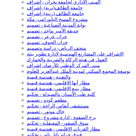
المبنى الإداري لجامعة نجران - إشراف
جامعة الطائف(تربة) -إشراف
جامعة الطائف (رنية)- إشراف
مشروع المسح البانورامي- مكة
بوابة المدينة الصناعية - تصميم
حديقة الأمير ماجد - تصميم
خزان عرعر - تصميم
خزان الجوف- تصميم
متحف الرياض- دراسة وتصميم
الإشراف على المشاريع الهندسية لإدارة تطوير بيئة
العمل في هيئة الزكاة والضريبة والجمارك
مبنى المركز الوطني للأرصاد- إشراف
توسعة المجمع السكني لمدينة الملك عبدالعزيز للعلوم
والتقنية - هندسة قيمية
مطار أبها الاقليمي- هندسة قيمية
مطار ينبع الاقليمي- هندسة قيمية
كلية طب الأسنان والصيدلة - تحكيم
مطعم كودو - تصميم
مستشفى أنفاس الراحة - تحكيم
جاك موتور - تصميم
برج الصفوة - إدارة مشروع - تصميم
سوق الصقور- المعيقلية - تحكيم
مطار القريات الإقليمي - هندسة قيمية
فندق جراند نايل تاور - تحكيم