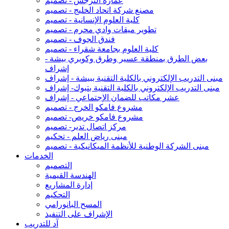
عمارة النرجس - تصميم
مصنع شركة اتحاد الخليج - تصميم
كلية العلوم الإنسانية - تصميم
تطوير ميقات وادي محرم - تصميم
فندق الجوف - تصميم
كلية العلوم بجامعة شقراء - تصميم
بعض الطرق بمنطقة عسير وطرق وكوبري بيشة -
إشراف
مبنى التدريب الإلكتروني بالكلية التقنية ببيشة - إشراف
مبنى التدريب الإلكتروني بالكلية التقنية بتبوك- إشراف
عشر مكاتب للضمان الإجتماعي - إشراف
مشروع فامكو الخرج - تصميم
مشروع فامكو خريص- تصميم
مركز اتصال تدير- تصميم
مبنى رياض العلم - تحكيم
مبنى الشركة الوطنية للأنظمة الميكانيكية - تصميم
الخدمات
التصميم
الهندسة القيمية
إدارة المشاريع
التحكيم
المسح البانورامي
الإشراف على التنفيذ
آد للتدريب