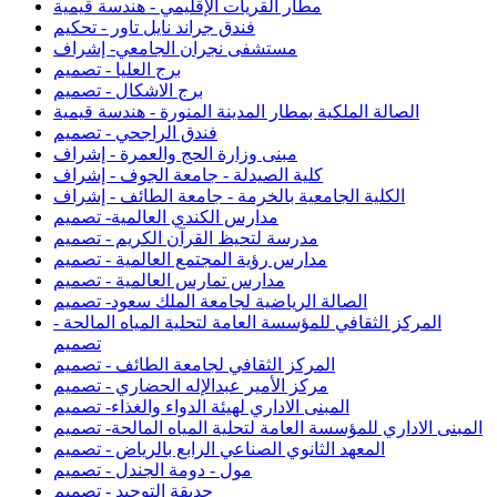
مطار القريات الإقليمي - هندسة قيمية
فندق جراند نايل تاور - تحكيم
مستشفى نجران الجامعي- إشراف
برج العليا - تصميم
برج الاشكال - تصميم
الصالة الملكية بمطار المدينة المنورة - هندسة قيمية
فندق الراجحي - تصميم
مبنى وزارة الحج والعمرة - إشراف
كلية الصيدلة - جامعة الجوف - إشراف
الكلية الجامعية بالخرمة - جامعة الطائف - إشراف
مدارس الكندي العالمية- تصميم
مدرسة لتحيظ القرآن الكريم - تصميم
مدارس رؤية المجتمع العالمية - تصميم
مدارس تمارس العالمية - تصميم
الصالة الرياضية لجامعة الملك سعود- تصميم
المركز الثقافي للمؤسسة العامة لتحلية المياه المالحة -
تصميم
المركز الثقافي لجامعة الطائف - تصميم
مركز الأمير عبدالإله الحضاري - تصميم
المبنى الاداري لهيئة الدواء والغذاء- تصميم
المبنى الاداري للمؤسسة العامة لتحلية المياه المالحة- تصميم
المعهد الثانوي الصناعي الرابع بالرياض - تصميم
مول - دومة الجندل - تصميم
حديقة التوحيد - تصميم